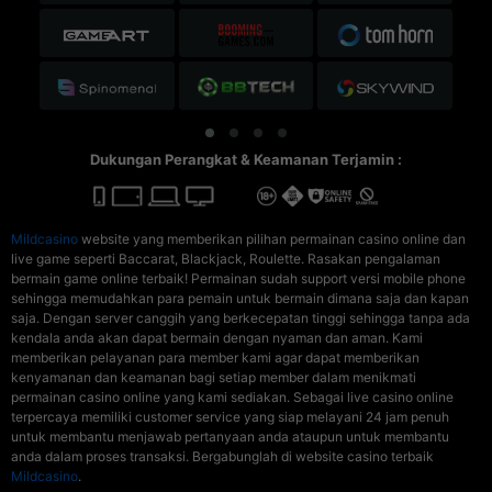
Dukungan Perangkat & Keamanan Terjamin :
Mildcasino
website yang memberikan pilihan permainan casino online dan
live game seperti Baccarat, Blackjack, Roulette. Rasakan pengalaman
bermain game online terbaik! Permainan sudah support versi mobile phone
sehingga memudahkan para pemain untuk bermain dimana saja dan kapan
saja. Dengan server canggih yang berkecepatan tinggi sehingga tanpa ada
kendala anda akan dapat bermain dengan nyaman dan aman. Kami
memberikan pelayanan para member kami agar dapat memberikan
kenyamanan dan keamanan bagi setiap member dalam menikmati
permainan casino online yang kami sediakan. Sebagai live casino online
terpercaya memiliki customer service yang siap melayani 24 jam penuh
untuk membantu menjawab pertanyaan anda ataupun untuk membantu
anda dalam proses transaksi. Bergabunglah di website casino terbaik
Mildcasino
.