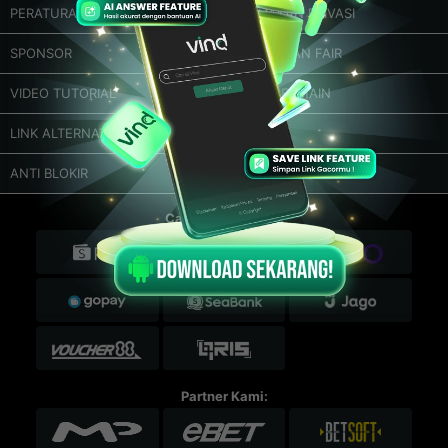
PERATURAN
KEBIJAKAN PRIVASI
SPONSOR
PERMAINAN FAIR
VIDEO TUTORIAL
CARA BERMAIN
LINK ALTERNATIF
MOBILE
ANTI BLOKIR
Cara Pembayaran:
Partner Kami: