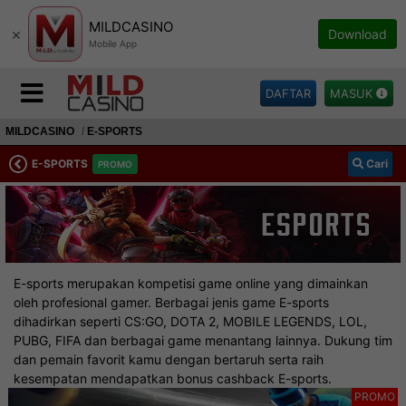
MILDCASINO
×
Download
Mobile App
DAFTAR
MASUK
MILDCASINO
E-SPORTS
E-SPORTS
Cari
PROMO
E-sports merupakan kompetisi game online yang dimainkan
oleh profesional gamer. Berbagai jenis game E-sports
dihadirkan seperti CS:GO, DOTA 2, MOBILE LEGENDS, LOL,
PUBG, FIFA dan berbagai game menantang lainnya. Dukung tim
dan pemain favorit kamu dengan bertaruh serta raih
kesempatan mendapatkan bonus cashback E-sports.
PROMO