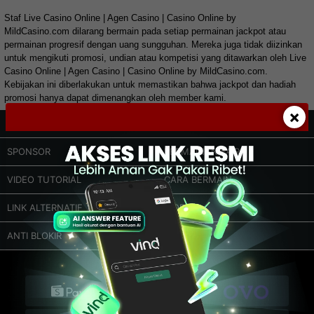
Staf
Live Casino Online | Agen Casino | Casino Online by
MildCasino.com
dilarang bermain pada setiap permainan jackpot atau
permainan progresif dengan uang sungguhan. Mereka juga tidak diizinkan
untuk mengikuti promosi, undian atau kompetisi yang ditawarkan oleh
Live
Casino Online | Agen Casino | Casino Online by MildCasino.com
.
Kebijakan ini diberlakukan untuk memastikan bahwa jackpot dan hadiah
promosi hanya dapat dimenangkan oleh member kami.
×
PERATURAN
KEBIJAKAN PRIVASI
SPONSOR
PERMAINAN FAIR
VIDEO TUTORIAL
CARA BERMAIN
LINK ALTERNATIF
MOBILE
ANTI BLOKIR
Cara Pembayaran: