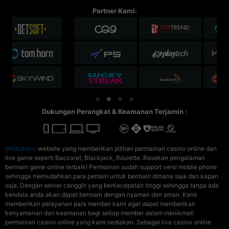
Partner Kami:
Dukungan Perangkat & Keamanan Terjamin :
Mildcasino
website yang memberikan pilihan permainan casino online dan
live game seperti Baccarat, Blackjack, Roulette. Rasakan pengalaman
bermain game online terbaik! Permainan sudah support versi mobile phone
sehingga memudahkan para pemain untuk bermain dimana saja dan kapan
saja. Dengan server canggih yang berkecepatan tinggi sehingga tanpa ada
kendala anda akan dapat bermain dengan nyaman dan aman. Kami
memberikan pelayanan para member kami agar dapat memberikan
kenyamanan dan keamanan bagi setiap member dalam menikmati
permainan casino online yang kami sediakan. Sebagai live casino online