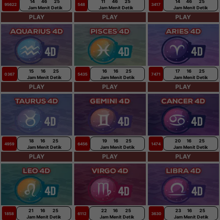
14
46
25
11
46
25
14
46
25
95622
548
3417
Jam
Menit
Detik
Jam
Menit
Detik
Jam
Menit
Detik
PLAY
PLAY
PLAY
15
16
25
16
16
25
17
16
25
0367
5435
7471
Jam
Menit
Detik
Jam
Menit
Detik
Jam
Menit
Detik
PLAY
PLAY
PLAY
18
16
25
19
16
25
20
16
25
4959
6456
1474
Jam
Menit
Detik
Jam
Menit
Detik
Jam
Menit
Detik
PLAY
PLAY
PLAY
21
16
25
22
16
25
23
16
25
1858
6112
3630
Jam
Menit
Detik
Jam
Menit
Detik
Jam
Menit
Detik