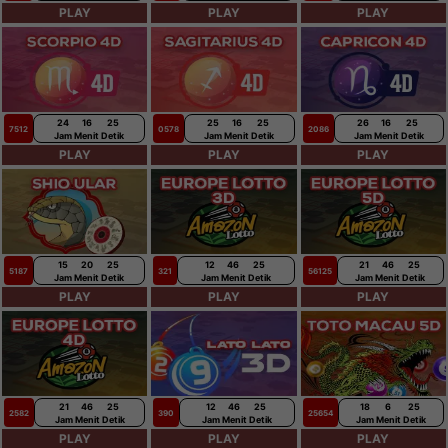
PLAY
PLAY
PLAY
24
16
25
25
16
25
26
16
25
7512
0578
2086
Jam
Menit
Detik
Jam
Menit
Detik
Jam
Menit
Detik
PLAY
PLAY
PLAY
15
20
25
12
46
25
21
46
25
5187
321
56125
Jam
Menit
Detik
Jam
Menit
Detik
Jam
Menit
Detik
PLAY
PLAY
PLAY
21
46
25
12
46
25
18
6
25
2582
390
25654
Jam
Menit
Detik
Jam
Menit
Detik
Jam
Menit
Detik
PLAY
PLAY
PLAY