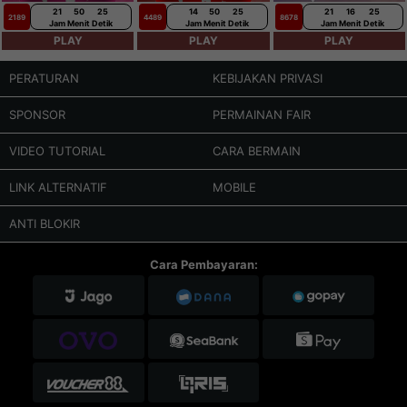
21
50
25
14
50
25
21
16
25
2189
4489
8678
Jam
Menit
Detik
Jam
Menit
Detik
Jam
Menit
Detik
PLAY
PLAY
PLAY
PERATURAN
KEBIJAKAN PRIVASI
SPONSOR
PERMAINAN FAIR
VIDEO TUTORIAL
CARA BERMAIN
LINK ALTERNATIF
MOBILE
ANTI BLOKIR
Cara Pembayaran: